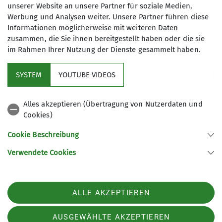
Rotenfels
unserer Website an unsere Partner für soziale Medien,
Werbung und Analysen weiter. Unsere Partner führen diese
Informationen möglicherweise mit weiteren Daten
zusammen, die Sie ihnen bereitgestellt haben oder die sie
im Rahmen Ihrer Nutzung der Dienste gesammelt haben.
Sektionsveranstaltung
SYSTEM
YOUTUBE VIDEOS
Alles akzeptieren (Übertragung von Nutzerdaten und
Cookies)
Cookie Beschreibung
Verwendete Cookies
Sektion Nahegau des Deutschen Alpenvereins e.V.
Postfach 11 47
55501 Bad Kreuznach
ALLE AKZEPTIEREN
Telefon +4915123379397
Kontakt
AUSGEWÄHLTE AKZEPTIEREN