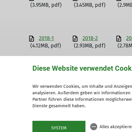
(3.95MB, pdf)
(3.45MB, pdf)
(2.9MB
2018-1
2018-2
20
(4.12MB, pdf)
(2.93MB, pdf)
(2.78
Diese Website verwendet Cook
2022-1
2022-2
20
(2.74MB, pdf)
(2.73MB, pdf)
(3.29
Wir verwenden Cookies, um Inhalte und Anzeigen 
analysieren. Außerdem geben wir Informationen 
Partner führen diese Informationen möglicherwei
Dienste gesammelt haben.
2026-1
2026-2
(3.71MB, pdf)
(3.52MB, pdf)
Alles akzeptier
SYSTEM