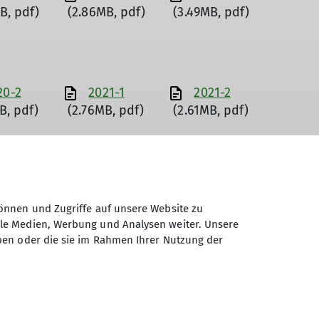
B, pdf)
(2.86MB, pdf)
(3.49MB, pdf)
20-2
2021-1
2021-2
B, pdf)
(2.76MB, pdf)
(2.61MB, pdf)
24-2
2025-1
2025-2
B, pdf)
(3.75MB, pdf)
(2.97MB, pdf)
önnen und Zugriffe auf unsere Website zu
ale Medien, Werbung und Analysen weiter. Unsere
ben oder die sie im Rahmen Ihrer Nutzung der