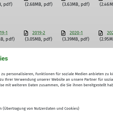
, pdf)
(2.68MB, pdf)
(3.63MB, pdf)
(2.46M
19-1
2019-2
2020-1
20
MB, pdf)
(3.05MB, pdf)
(3.39MB, pdf)
(2.95M
ies
23-1
2023-2
2024-1
20
MB, pdf)
(2.79MB, pdf)
(3.37MB, pdf)
(3.46M
zu personalisieren, Funktionen für soziale Medien anbieten zu k
zu Ihrer Verwendung unserer Website an unsere Partner für sozi
se mit weiteren Daten zusammen, die Sie ihnen bereitgestellt ha
en (Übertragung von Nutzerdaten und Cookies)