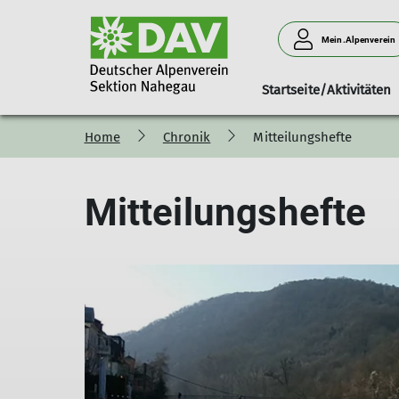
Mein.Alpenverein
Startseite/Aktivitäten
Home
Chronik
Mitteilungshefte
100 Jahre Sektion Nahegau
Ansprechpartner
Berichte
Mitteilungshefte
Mitgliederinform
Pressemi
Mitteilungshefte