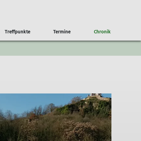
Treffpunkte
Termine
Chronik
an Haus
b/Kalender
g
Anfahrt
75 Jahre Sektion Nahegau
Weitere Veranstaltungen
Der Rotenfels