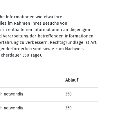
he Informationen wie etwa Ihre
 dies im Rahmen Ihres Besuchs von
darin enthaltenen Informationen an diejenigen
d Verarbeitung der betreffenden Informationen
erfahrung zu verbessern. Rechtsgrundlage ist Art.
Sektion Nahegau des
ingenderforderlich sind sowie zum Nachweis
Deutschen Alpenvereins e.V.
icherdauer 350 Tage).
Postfach 11 47
55501 Bad Kreuznach
Telefon +4915123379397
Ablauf
ch notwendig
350
Kontakt
ch notwendig
350