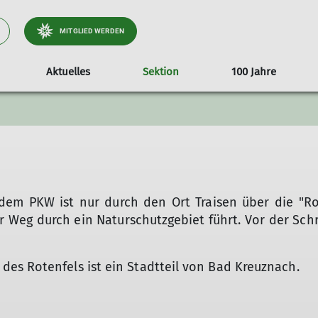
MITGLIED WERDEN
Aktuelles
Sektion
100 Jahre
ationen
tteilung
Video Alpinathlon 2018
Formulare/Dokumente
Vortrag Heinz Zack
25 Jahre Luise Rodri
Fotowettbewer
Vermietun
em PKW ist nur durch den Ort Traisen über die "Rot
 Weg durch ein Naturschutzgebiet führt. Vor der Sch
es Rotenfels ist ein Stadtteil von Bad Kreuznach.