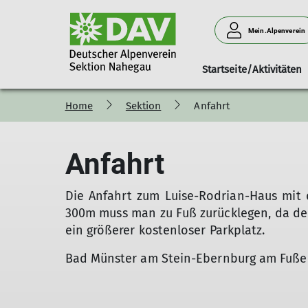
Mein.Alpenverein
Startseite/Aktivitäten
Home
Sektion
Anfahrt
100 Jahre Sektion Nahegau
Ansprechpartner
Berichte
Mitteilungshefte
Mitgliederinform
Pressemi
Anfahrt
Die Anfahrt zum Luise-Rodrian-Haus mit d
300m muss man zu Fuß zurücklegen, da der
ein größerer kostenloser Parkplatz.
Bad Münster am Stein-Ebernburg am Fuße d