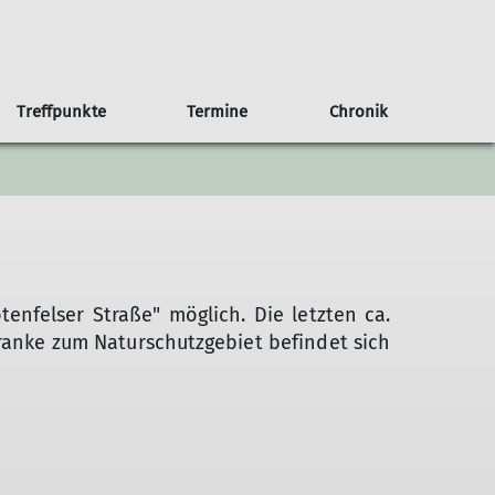
Treffpunkte
Termine
Chronik
an Haus
b/Kalender
g
Anfahrt
75 Jahre Sektion Nahegau
Weitere Veranstaltungen
Der Rotenfels
enfelser Straße" möglich. Die letzten ca.
ranke zum Naturschutzgebiet befindet sich