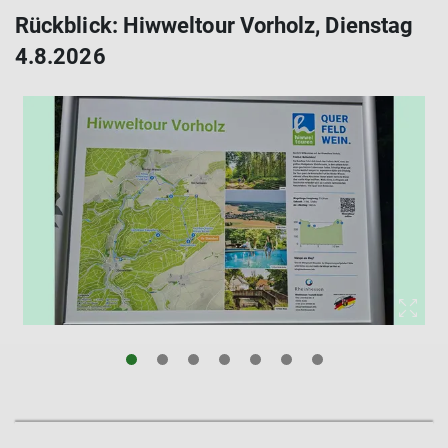
Rückblick: Hiwweltour Vorholz, Dienstag
4.8.2026
© Ralf Christmann
© Frank Kühn
© Kai Radtke
© Gabi Gräff
© Gabi Gräff
© Uli Pape