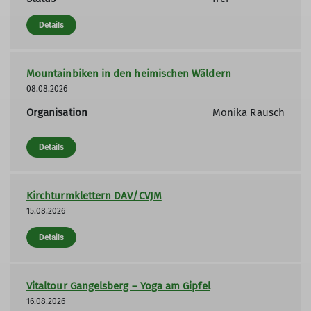
Details
Wichtige Hinweise zum Verhalten im
Klettergebiet Rotenfels
Mountainbiken in den heimischen Wäldern
Sperrzeiten und Einschränkungen
08.08.2026
respektieren.
Organisation
Monika Rausch
Kletterhelm tragen.
Details
Doppelseil verwenden.
Nur in Routen einsteigen, die sichtbar mit
Kirchturmklettern DAV/CVJM
Bohrhaken ausgestattet sind.
15.08.2026
Nicht in Routen einsteigen, in denen oberhalb
Details
bereits eine Seilschaft klettert.
Steinschlag vermeiden
Vitaltour Gangelsberg – Yoga am Gipfel
16.08.2026
Erstmals im Rotenfels?: Besteigungen bitte mit