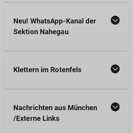
Neu! WhatsApp-Kanal der
Sektion Nahegau
Klettern im Rotenfels
Information zur Freigabe bzw. Sperrung
Nachrichten aus München
Der Rotenfels, das höchste Felsmassiv
/Externe Links
Deutschlands außerhalb des Alpenraumes, ist
ein bedeutendes Felsbiotop und daher als
Naturschutzgebiet ausgewiesen. Insbesondere