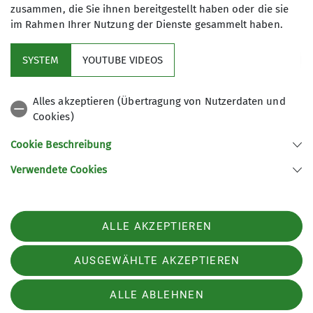
Status
frei
zusammen, die Sie ihnen bereitgestellt haben oder die sie
im Rahmen Ihrer Nutzung der Dienste gesammelt haben.
Details
SYSTEM
YOUTUBE VIDEOS
Alles akzeptieren (Übertragung von Nutzerdaten und
Cookies)
Cookie Beschreibung
Verwendete Cookies
Sektion Nahegau des Deutschen Alpenvereins e.V.
Postfach 11 47
55501 Bad Kreuznach
ALLE AKZEPTIEREN
Telefon +4915123379397
Kontakt
AUSGEWÄHLTE AKZEPTIEREN
ALLE ABLEHNEN
Impressum
Datenschutz
Datenschutz-Einstellungen