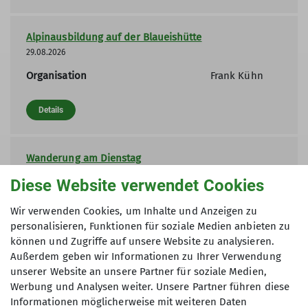
zu den 1. Standplätzen von Oktoberweg und
weiter Kreuznacher Weg führt. Dadurch werden
Alpinausbildung auf der Blaueishütte
die jeweils schweren Einstiegsmeter der
29.08.2026
beiden Routen ‚umgangen‘.
Organisation
Frank Kühn
Details
Geschichtliches zu den Kletterrouten
Wanderung am Dienstag
01.09.2026
Diese Website verwendet Cookies
Status
frei
Wir verwenden Cookies, um Inhalte und Anzeigen zu
Details
personalisieren, Funktionen für soziale Medien anbieten zu
können und Zugriffe auf unsere Website zu analysieren.
Außerdem geben wir Informationen zu Ihrer Verwendung
Rotenfelstreff
unserer Website an unsere Partner für soziale Medien,
Werbung und Analysen weiter. Unsere Partner führen diese
04.09.2026
Informationen möglicherweise mit weiteren Daten