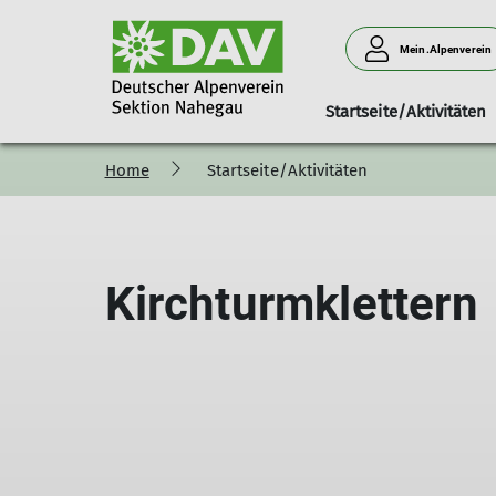
Mein.Alpenverein
Startseite/Aktivitäten
Home
Startseite/Aktivitäten
100 Jahre Sektion Nahegau
Ansprechpartner
Berichte
Mitteilungshefte
Mitgliederinform
Pressemi
Kirchturmklettern