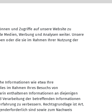
önnen und Zugriffe auf unsere Website zu
ale Medien, Werbung und Analysen weiter. Unsere
Status
Details
ben oder die sie im Rahmen Ihrer Nutzung der
Details
he Informationen wie etwa Ihre
 dies im Rahmen Ihres Besuchs von
darin enthaltenen Informationen an diejenigen
d Verarbeitung der betreffenden Informationen
Sektion Nahegau des
erfahrung zu verbessern. Rechtsgrundlage ist Art.
Deutschen Alpenvereins e.V.
ingenderforderlich sind sowie zum Nachweis