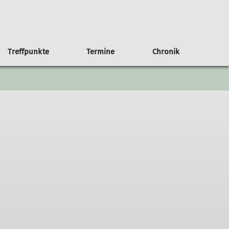
Treffpunkte
Termine
Chronik
an Haus
b/Kalender
g
Anfahrt
75 Jahre Sektion Nahegau
Weitere Veranstaltungen
Der Rotenfels