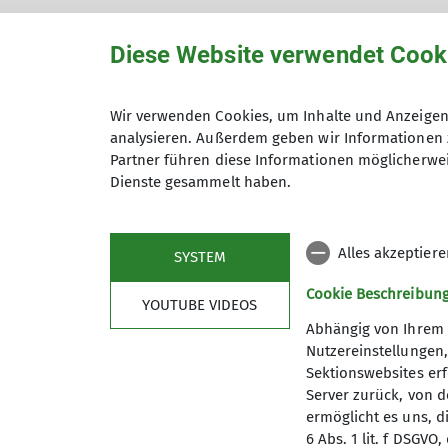
Diese Website verwendet Cook
Events
Wir verwenden Cookies, um Inhalte und Anzeigen 
analysieren. Außerdem geben wir Informationen 
Veranstaltungen
Partner führen diese Informationen möglicherwei
Dienste gesammelt haben.
Kirchturmklettern DAV/CVJM
15.08.2026
Alles akzeptier
SYSTEM
Cookie Beschreibun
YOUTUBE VIDEOS
Abhängig von Ihrem 
Nutzereinstellungen
Sektionswebsites erf
Server zurück, von 
ermöglicht es uns, d
6 Abs. 1 lit. f DSGV