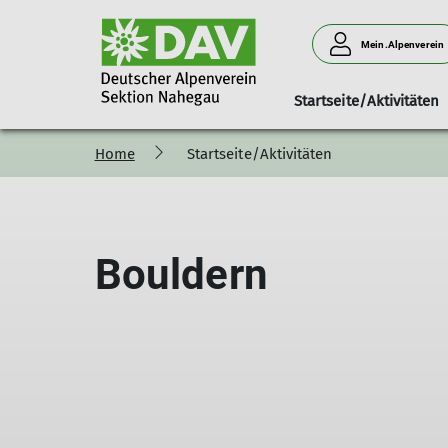
Mein.Alpenverein
Startseite/Aktivitäten
Home
Startseite/Aktivitäten
100 Jahre Sektion Nahegau
Ansprechpartner
Berichte
Mitteilungshefte
Mitgliederinform
Pressemi
Bouldern