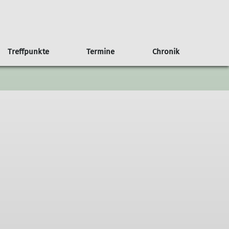
Treffpunkte
Termine
Chronik
an Haus
b/Kalender
g
Anfahrt
75 Jahre Sektion Nahegau
Weitere Veranstaltungen
Der Rotenfels