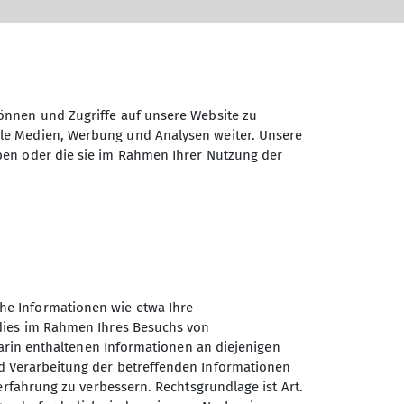
önnen und Zugriffe auf unsere Website zu
ale Medien, Werbung und Analysen weiter. Unsere
Status
Details
ben oder die sie im Rahmen Ihrer Nutzung der
Details
he Informationen wie etwa Ihre
 dies im Rahmen Ihres Besuchs von
darin enthaltenen Informationen an diejenigen
d Verarbeitung der betreffenden Informationen
Sektion Nahegau des
erfahrung zu verbessern. Rechtsgrundlage ist Art.