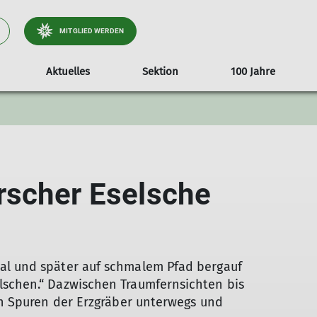
MITGLIED WERDEN
Aktuelles
Sektion
100 Jahre
ationen
tteilung
Video Alpinathlon 2018
Formulare/Dokumente
Vortrag Heinz Zack
25 Jahre Luise Rodri
Fotowettbewer
Vermietun
rscher Eselsche
al und später auf schmalem Pfad bergauf
lschen.“ Dazwischen Traumfernsichten bis
den Spuren der Erzgräber unterwegs und