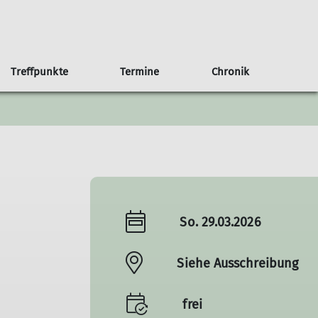
Treffpunkte
Termine
Chronik
an Haus
b/Kalender
g
Anfahrt
75 Jahre Sektion Nahegau
Weitere Veranstaltungen
Der Rotenfels
So. 29.03.2026
Siehe Ausschreibung
frei