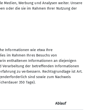
ale Medien, Werbung und Analysen weiter. Unsere
ben oder die sie im Rahmen Ihrer Nutzung der
he Informationen wie etwa Ihre
 dies im Rahmen Ihres Besuchs von
darin enthaltenen Informationen an diejenigen
d Verarbeitung der betreffenden Informationen
erfahrung zu verbessern. Rechtsgrundlage ist Art.
Sektion Nahegau des
ingenderforderlich sind sowie zum Nachweis
Deutschen Alpenvereins e.V.
icherdauer 350 Tage).
Postfach 11 47
55501 Bad Kreuznach
Telefon +4915123379397
Ablauf