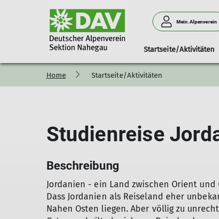
Mein.Alpenverein
Startseite/Aktivitäten
Home
Startseite/Aktivitäten
100 Jahre Sektion Nahegau
Ansprechpartner
Berichte
Mitteilungshefte
Mitgliederinform
Pressemi
Studienreise Jord
Beschreibung
Jordanien - ein Land zwischen Orient und
Dass Jordanien als Reiseland eher unbekan
Nahen Osten liegen. Aber völlig zu unrecht