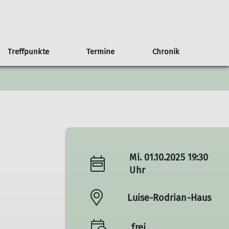
Treffpunkte
Termine
Chronik
an Haus
b/Kalender
g
Anfahrt
75 Jahre Sektion Nahegau
Weitere Veranstaltungen
Der Rotenfels
Mi. 01.10.2025 19:30
Uhr
Luise-Rodrian-Haus
frei