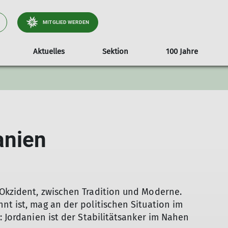
MITGLIED WERDEN
Aktuelles
Sektion
100 Jahre
ationen
tteilung
Video Alpinathlon 2018
Formulare/Dokumente
Vortrag Heinz Zack
25 Jahre Luise Rodri
Fotowettbewer
Vermietun
anien
 Okzident, zwischen Tradition und Moderne.
nt ist, mag an der politischen Situation im
: Jordanien ist der Stabilitätsanker im Nahen