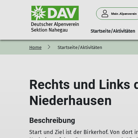
Mein.Alpenverein
Startseite/Aktivitäten
Home
Startseite/Aktivitäten
100 Jahre Sektion Nahegau
Ansprechpartner
Berichte
Mitteilungshefte
Mitgliederinform
Pressemi
Rechts und Links 
Niederhausen
Beschreibung
Start und Ziel ist der Birkerhof. Von dort