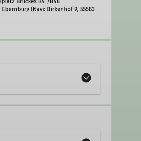
rkplatz Brückes B41/B48
i Ebernburg (Navi: Birkenhof 9, 55583