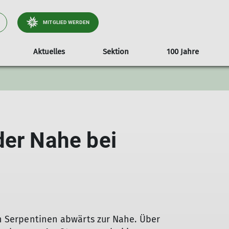
MITGLIED WERDEN
Aktuelles
Sektion
100 Jahre
ationen
tteilung
Video Alpinathlon 2018
Formulare/Dokumente
Vortrag Heinz Zack
25 Jahre Luise Rodri
Fotowettbewer
Vermietun
der Nahe bei
 in Serpentinen abwärts zur Nahe. Über