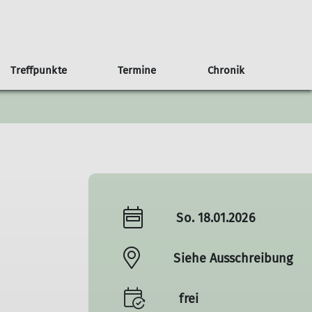
Treffpunkte
Termine
Chronik
an Haus
b/Kalender
g
Anfahrt
75 Jahre Sektion Nahegau
Weitere Veranstaltungen
Der Rotenfels
So. 18.01.2026
Siehe Ausschreibung
frei