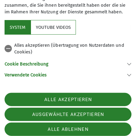
zusammen, die Sie ihnen bereitgestellt haben oder die sie
im Rahmen Ihrer Nutzung der Dienste gesammelt haben.
Kosten der Anreise in Fahrgemeinschaft,
Campingplatz (nach Auswahl selbstständig zu
SYSTEM
YOUTUBE VIDEOS
buchen) und Verpflegung
Alles akzeptieren (Übertragung von Nutzerdaten und
Cookies)
Cookie Beschreibung
Verwendete Cookies
Sektion Nahegau des Deutschen Alpenvereins e.V.
Postfach 11 47
55501 Bad Kreuznach
ALLE AKZEPTIEREN
Telefon +4915123379397
Kontakt
AUSGEWÄHLTE AKZEPTIEREN
ALLE ABLEHNEN
Impressum
Datenschutz
Datenschutz-Einstellungen