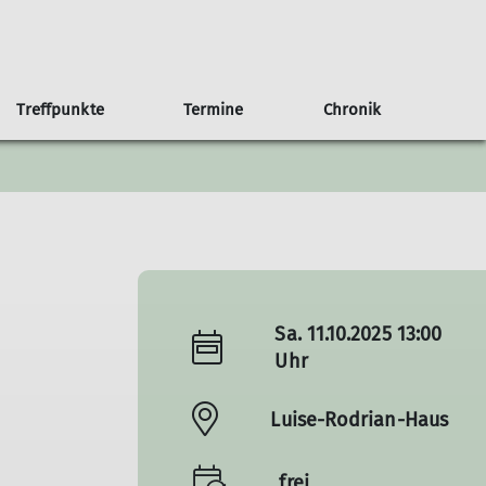
Treffpunkte
Termine
Chronik
an Haus
b/Kalender
g
Anfahrt
75 Jahre Sektion Nahegau
Weitere Veranstaltungen
Der Rotenfels
Sa. 11.10.2025 13:00
Uhr
Luise-Rodrian-Haus
frei