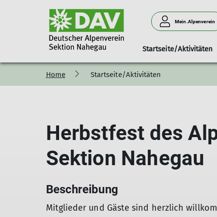
Mein.Alpenverein
Startseite/Aktivitäten
Home
Startseite/Aktivitäten
100 Jahre Sektion Nahegau
Ansprechpartner
Berichte
Mitteilungshefte
Mitgliederinform
Pressemi
Herbstfest des Al
Sektion Nahegau
Beschreibung
Mitglieder und Gäste sind herzlich willko