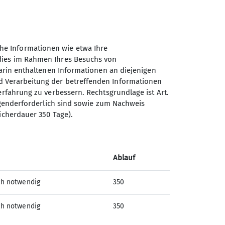
he Informationen wie etwa Ihre
 dies im Rahmen Ihres Besuchs von
darin enthaltenen Informationen an diejenigen
d Verarbeitung der betreffenden Informationen
erfahrung zu verbessern. Rechtsgrundlage ist Art.
Sektion Nahegau des
ingenderforderlich sind sowie zum Nachweis
Deutschen Alpenvereins e.V.
icherdauer 350 Tage).
Postfach 11 47
55501 Bad Kreuznach
Telefon +4915123379397
Ablauf
ch notwendig
350
Kontakt
ch notwendig
350