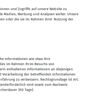
önnen und Zugriffe auf unsere Website zu
ale Medien, Werbung und Analysen weiter. Unsere
ben oder die sie im Rahmen Ihrer Nutzung der
he Informationen wie etwa Ihre
 dies im Rahmen Ihres Besuchs von
darin enthaltenen Informationen an diejenigen
d Verarbeitung der betreffenden Informationen
erfahrung zu verbessern. Rechtsgrundlage ist Art.
Sektion Nahegau des
ingenderforderlich sind sowie zum Nachweis
Deutschen Alpenvereins e.V.
icherdauer 350 Tage).
Postfach 11 47
55501 Bad Kreuznach