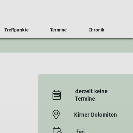
Treffpunkte
Termine
Chronik
an Haus
b/Kalender
g
Anfahrt
75 Jahre Sektion Nahegau
Weitere Veranstaltungen
Der Rotenfels
derzeit keine
Termine
Kirner Dolomiten
frei