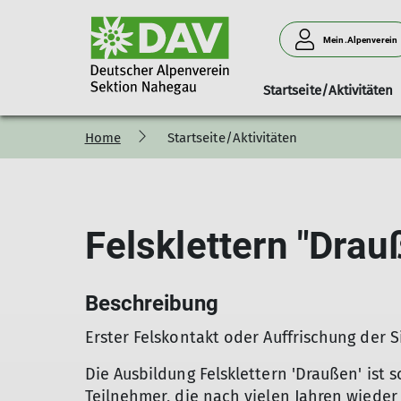
Mein.Alpenverein
Startseite/Aktivitäten
Home
Startseite/Aktivitäten
100 Jahre Sektion Nahegau
Ansprechpartner
Berichte
Mitteilungshefte
Mitgliederinform
Pressemi
Felsklettern "Dra
Beschreibung
Erster Felskontakt oder Auffrischung der 
Die Ausbildung Felsklettern 'Draußen' ist 
Teilnehmer, die nach vielen Jahren wiede