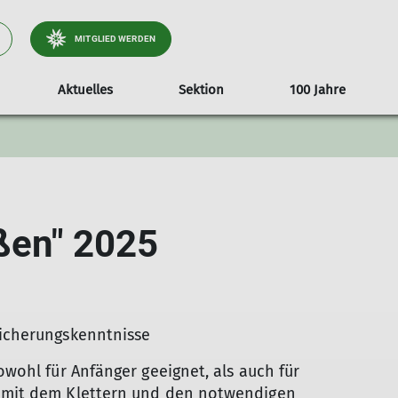
MITGLIED WERDEN
Aktuelles
Sektion
100 Jahre
ationen
tteilung
Video Alpinathlon 2018
Formulare/Dokumente
Vortrag Heinz Zack
25 Jahre Luise Rodri
Fotowettbewer
Vermietun
ußen" 2025
Sicherungskenntnisse
sowohl für Anfänger geeignet, als auch für
r mit dem Klettern und den notwendigen