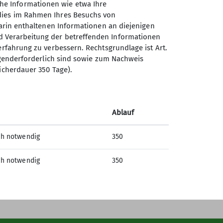
he Informationen wie etwa Ihre
 dies im Rahmen Ihres Besuchs von
darin enthaltenen Informationen an diejenigen
d Verarbeitung der betreffenden Informationen
erfahrung zu verbessern. Rechtsgrundlage ist Art.
Sektion Nahegau des
ingenderforderlich sind sowie zum Nachweis
Deutschen Alpenvereins e.V.
icherdauer 350 Tage).
Postfach 11 47
55501 Bad Kreuznach
Telefon +4915123379397
Ablauf
ch notwendig
350
Kontakt
ch notwendig
350