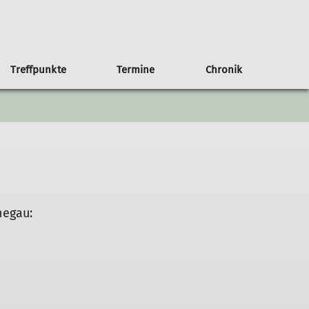
Treffpunkte
Termine
Chronik
an Haus
b/Kalender
g
Anfahrt
75 Jahre Sektion Nahegau
Weitere Veranstaltungen
Der Rotenfels
hegau: