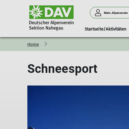
Mein.Alpenverein
Startseite/Aktivitäten
Home
100 Jahre Sektion Nahegau
Ansprechpartner
Berichte
Mitteilungshefte
Mitgliederinform
Pressemi
Schneesport