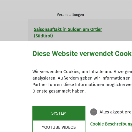
Veranstaltungen
Saisonauftakt in Sulden am Ortler
(Südtirol)
09.12.2026
Diese Website verwendet Cook
Schneeschuhwoche Balderschwang
17.01.2027
Wir verwenden Cookies, um Inhalte und Anzeigen 
analysieren. Außerdem geben wir Informationen 
Partner führen diese Informationen möglicherwei
Dienste gesammelt haben.
Skitouren Basics im Stubaital
25.02.2027
Alles akzeptier
SYSTEM
Cookie Beschreibun
YOUTUBE VIDEOS