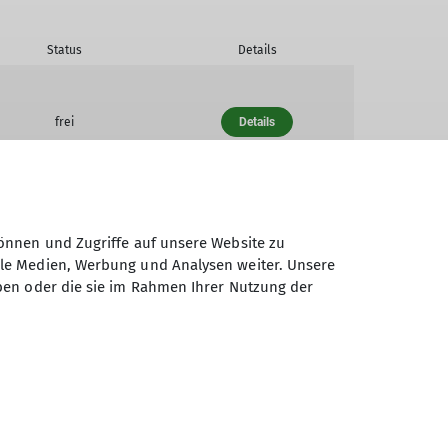
Status
Details
frei
Details
wenige frei
Details
önnen und Zugriffe auf unsere Website zu
ale Medien, Werbung und Analysen weiter. Unsere
ben oder die sie im Rahmen Ihrer Nutzung der
wenige frei
Details