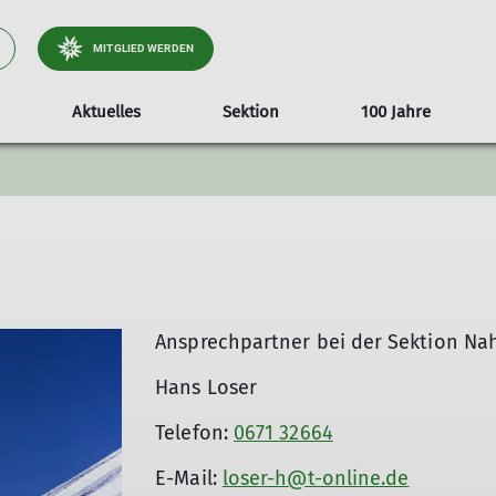
MITGLIED WERDEN
Aktuelles
Sektion
100 Jahre
ationen
tteilung
Video Alpinathlon 2018
Formulare/Dokumente
Vortrag Heinz Zack
25 Jahre Luise Rodri
Fotowettbewer
Vermietun
Ansprechpartner bei der Sektion Na
Hans Loser
Telefon:
0671 32664
E-Mail:
loser-h@t-online.de