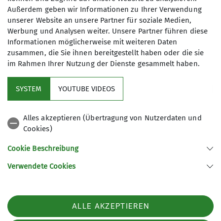
Bergwandern - Hüttentour rund um Zermatt und das
Außerdem geben wir Informationen zu Ihrer Verwendung
Matterhorn
unserer Website an unsere Partner für soziale Medien,
05.09.2026
Werbung und Analysen weiter. Unsere Partner führen diese
Organisation
Catrin Strauß
Informationen möglicherweise mit weiteren Daten
zusammen, die Sie ihnen bereitgestellt haben oder die sie
im Rahmen Ihrer Nutzung der Dienste gesammelt haben.
Details
SYSTEM
YOUTUBE VIDEOS
Alles akzeptieren (Übertragung von Nutzerdaten und
Cookies)
Cookie Beschreibung
Verwendete Cookies
Sektion Nahegau des Deutschen Alpenvereins e.V.
Postfach 11 47
55501 Bad Kreuznach
ALLE AKZEPTIEREN
Telefon +4915123379397